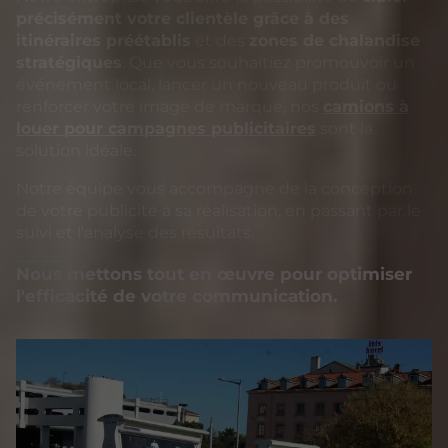
précisément votre clientèle grâce à des
itinéraires préétablis
et des
zones de chalandise
stratégiques
. Que vous souhaitiez promouvoir un
événement local, lancer un nouveau produit ou
renforcer votre image de marque, nos
camions à
louer pour campagnes publicitaires
sont la
solution idéale.
Notre équipe vous accompagne de la conception
de votre publicité à sa réalisation, en passant par le
suivi et l'analyse des résultats.
Nous mettons tout en œuvre pour optimiser
l'efficacité de votre communication.